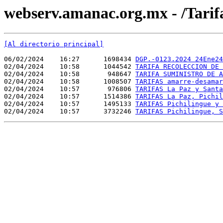
webserv.amanac.org.mx - /Tarif
[Al directorio principal]
06/02/2024    16:27      1698434 
DGP.-0123.2024 24Ene24
02/04/2024    10:58      1044542 
TARIFA RECOLECCION DE 
02/04/2024    10:58       948647 
TARIFA SUMINISTRO DE A
02/04/2024    10:58      1008507 
TARIFAS amarre-desamar
02/04/2024    10:57       976806 
TARIFAS La Paz y Santa
02/04/2024    10:57      1514386 
TARIFAS La Paz, Pichil
02/04/2024    10:57      1495133 
TARIFAS Pichilingue y 
02/04/2024    10:57      3732246 
TARIFAS Pichilingue, S